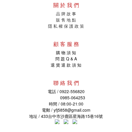
關 於 我 們
品 牌 故 事
販
售 地 點
隱 私 權 保 護 政 策
顧 客 服 務
購 物 須 知
問 題 Q & A
退 貨 退 款 須 知
聯 絡 我 們
電話 / 0922-556820
0985-064253
時間 / 08:00-21:00
電郵 /
yfj5858@gmail.com
地址
/ 433台中市沙鹿區星海路15巷16號