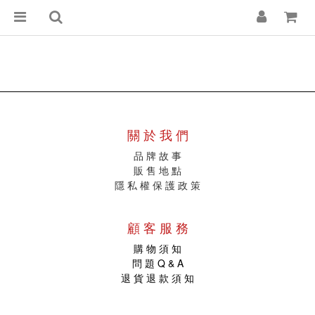
關 於 我 們
品 牌 故 事
販
售 地 點
隱 私 權 保 護 政 策
顧 客 服 務
購 物 須 知
問 題 Q & A
退 貨 退 款 須 知