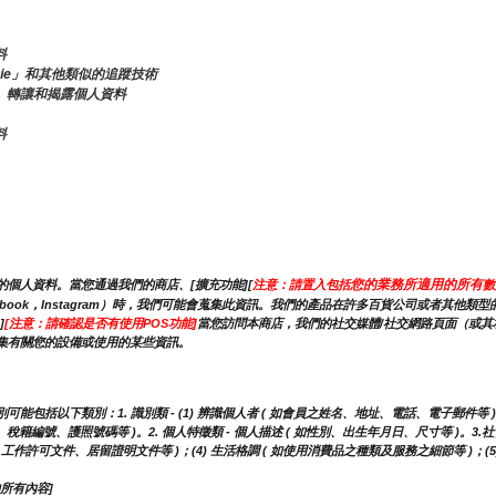
料
kie」和其他類似的追蹤技術
、轉讓和揭露個人資料
料
您的業務所適用的所有
個人資料。當您通過我們的商店、[擴充功能][
注意：請置入包括
數
ebook，Instagram）時，我們可能會蒐集此資訊。我們的產品在許多百貨公司或者其
]
[注意：請確認是否有使用POS功能]
當您訪問本商店，我們的社交媒體/社交網路頁面（或其相
集有關您的設備或使用的某些資訊。
包括以下類別：1. 識別類 - (1) 辨識個人者 ( 如會員之姓名、地址、電話、電子郵件等 )；
籍編號、護照號碼等 )。2. 個人特徵類 - 個人描述 ( 如性別、出生年月日、尺寸等 )。3.社會情
照、工作許可文件、居留證明文件等 )；(4) 生活格調 ( 如使用消費品之種類及服務之細節等 )
所有內容]