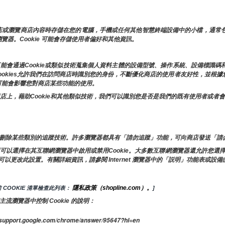
錄商店或瀏覽商店內容時存儲在您的電腦，手機或任何其他智慧終端設備中的小檔，通
瀏覽器。Cookie 可能會存儲使用者偏好和其他資訊。
能會通過Cookie或類似技術蒐集個人資料主體的設備型號、操作系統、設備標識碼
ookies允許我們在訪問商店時識別您的身份，不斷優化商店的使用者友好性，並根
這可能會影響您對商店某些功能的使用。
的商店上，藉助Cookie和其他類似技術，我們可以識別您是否是我們的既有使用者或
刪除某些類別的追蹤技術。許多瀏覽器都具有「請勿追蹤」功能，可向商店發送「請勿
以選擇在其互聯網瀏覽器中啟用或禁用Cookie。大多數互聯網瀏覽器還允許您選擇是禁用
，但可以更改此設置。有關詳細資訊，請參閱 Internet 瀏覽器中的「説明」功能表或設
隱私政策（shopline.com）。
COOKIE 清單檢查此列表： 
]
瀏覽器中控制 Cookie 的說明：
pport.google.com/chrome/answer/95647?hl=en