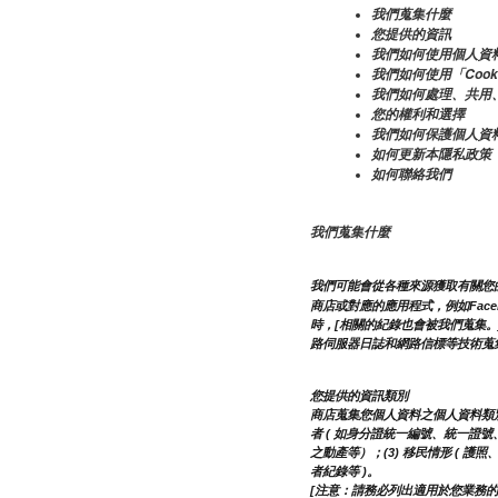
我們蒐集什麼
您提供的資訊
我們如何使用個人資
我們如何使用「Coo
我們如何處理、共用
您的權利和選擇
我們如何保護個人資
如何更新本隱私政策
如何聯絡我們
我們蒐集什麼
我們可能會從各種來源獲取有關您的
商店或對應的應用程式，例如Fac
時，[相關的紀錄也會被我們蒐集。
路伺服器日誌和網路信標等技術蒐
您提供的資訊類別
商店蒐集您個人資料之個人資料類別可能
者 ( 如身分證統一編號、統一證號、稅
之動產等）；(3) 移民情形 ( 護
者紀錄等 )。
[注意：請務必列出適用於您業務的