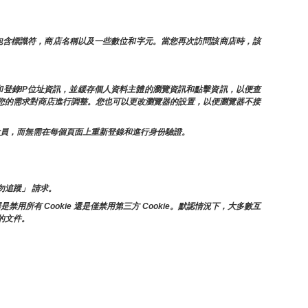
常包含標識符，商店名稱以及一些數位和字元。當您再次訪問該商店時，該
和登錄IP位址資訊，並緩存個人資料主體的瀏覽資訊和點擊資訊，以便查
據您的需求對商店進行調整。您也可以更改瀏覽器的設置，以便瀏覽器不接
者會員，而無需在每個頁面上重新登錄和進行身份驗證。
追蹤」 請求。
所有 Cookie 還是僅禁用第三方 Cookie。默認情況下，大多數互
備的文件。