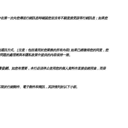
會在第一次向您傳送行銷訊息時確認您並沒有不願意接受該等行銷訊息；如果您
訊方式。 [注意：包括適用於您業務的所有內容] 如果已經徵得您的同意，您
問題的處理將與本隱私政策中提供的內容保持一致。
接促銷
。如您有需要，本行必須停止使用您的個人資料作直接促銷用途，而毋
不限於行銷郵件、電子郵件和簡訊，其詳情列於以下小節。