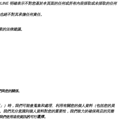
PLINE 明確表示不對您基於本頁面的任何或所有內容採取或未採取的任何
容，也絕不對其承擔任何責任。
業的法律建議。
與您的關係。 
稱「商店」）時，我們可能會蒐集和處理、利用有關您的個人資料（包括您的員
料。我們充分意識到個人資料對您的重要性，我們致力於確保商店的完整
的
選擇。
我們使用這些資訊
可行