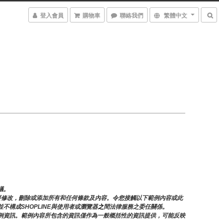
登入會員
購物車
聯絡我們
繁體中文
議。
需要修改，刪除或添加所有和任何條款及內容。令您接觸以下範例內容或此
構成SHOPLINE與使用者或瀏覽器
之
間法律服務之委任關係。
例資訊。範例內容所包含的資訊僅作為一般概括性的資訊提供，可能反映