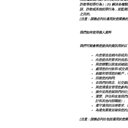
詐欺等犯罪行為 )；(5) 解決各種
誤、詐欺或其他犯罪行為，並監測遵法
之目的。
[注意：請務必列出適用於您業務的
我們如何使用個人資料
我們可能會將您提供的資訊用於以
向您發送促銷內容或其
向您提供所要求的信息
與您聯繫以跟進或確認
處理您的付款和/或交易
創建和管理您的帳戶，
回復您的詢問;
在我們的商店、社交媒
與您溝通並管理您參與
操作並與您就我們的社交
運營、評估和改進我們
計和其他內部職能）;
遵守適用的法律要求、
為避免重複並確保您的
[注意：請務必列出包括適用於您業