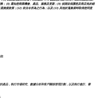
取債務； (8) 通知您商業機會、產品、服務及更新；(9) 偵測並保護您及商店免於錯
換貨政策；(12) 依法令所為之行為；以及 (13) 其他於蒐集當時取得您同意
信;
的產品，執行市場研究、數據分析和客戶關係管理計劃，以及執行會計、審
。