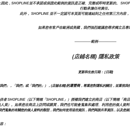
因此，SHOPLINE並不承諾或保證此範例的資訊是正確、完整或即時更新的。 SHO
行動承擔任何責任。
此外， SHOPLINE 並不一定認可本頁面可能連結到之任何第三方內
如果您有客戶在歐洲或美國，我們強烈建議您尋求獨立且專
--------------範例----------------
{店鋪名稱} 隱私政策
更新和生效日期： [日期]
}的運營商
稱「我們」，「我們」或「我們的」），{店舖名稱
，尊重您對隱私的關注，並重視我們
務提供者 SHOPLINE（以下簡稱「SHOPLINE」）授權我們建立的商店（以下簡
的人員）。如果您在商店上訪問或購買，我們也可能會蒐集和處理、利用您的個人資
了我們蒐集的有關您的個人資料的類型，我們如何使用這些資訊，我們與誰共享資訊，以及您就
容：