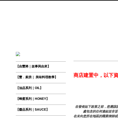
【由豐將｜故事與由來】
商店建置中，以下
【豐．廚房｜ 美味料理教學】
【油品系列｜OIL】
【蜂蜜系列｜HONEY】
在發佈如下政策之前，您應該諮
【醬品系列｜SAUCE】
處包含的任何連結並非旨
在未向您所在地區的職業律師或