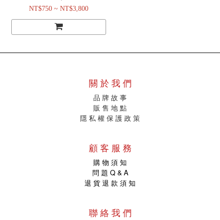
NT$750 ~ NT$3,800
關 於 我 們
品 牌 故 事
販
售 地 點
隱 私 權 保 護 政 策
顧 客 服 務
購 物 須 知
問 題 Q & A
退 貨 退 款 須 知
聯 絡 我 們