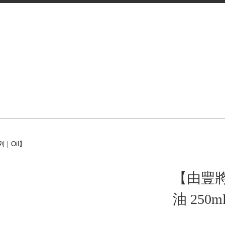
｜Oil】
【由豐
油 25