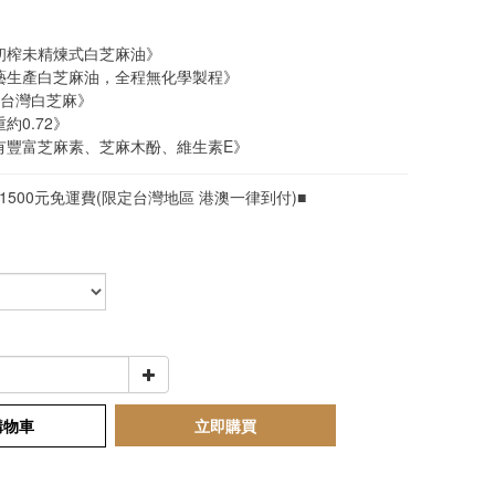
壓初榨未精煉式白芝麻油》
工藝生產白芝麻油，全程無化學製程》
選台灣白芝麻》
約0.72》
含有豐富芝麻素、芝麻木酚、維生素E》
1500元免運費(限定台灣地區 港澳一律到付)■
購物車
立即購買