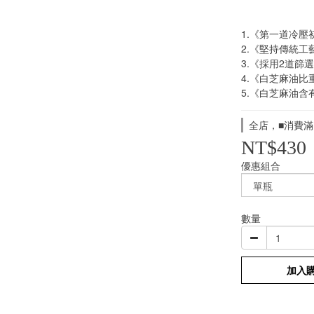
1.《第一道冷
2.《堅持傳統
3.《採用2道篩
4.《白芝麻油比重
5.《白芝麻油
全店，■消費滿
NT$430
優惠組合
數量
加入