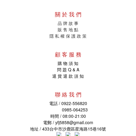
關 於 我 們
品 牌 故 事
販
售 地 點
隱 私 權 保 護 政 策
顧 客 服 務
購 物 須 知
問 題 Q & A
退 貨 退 款 須 知
聯 絡 我 們
電話 / 0922-556820
0985-064253
時間 / 08:00-21:00
電郵 /
yfj5858@gmail.com
地址
/ 433台中市沙鹿區星海路15巷16號