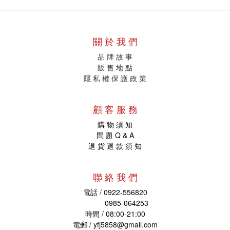
關 於 我 們
品 牌 故 事
販
售 地 點
隱 私 權 保 護 政 策
顧 客 服 務
購 物 須 知
問 題 Q & A
退 貨 退 款 須 知
聯 絡 我 們
電話 / 0922-556820
0985-064253
時間 / 08:00-21:00
電郵 /
yfj5858@gmail.com